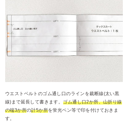
ウエストベルトのゴム通し口のラインを裁断線(太い黒
線)まで延長して書きます。
ゴム通し口2か所、山折り線
の端3か所
の
計5か所
を蛍光ペン等で印を付けておきま
す。