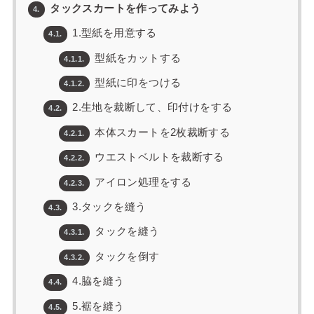
タックスカートを作ってみよう
4.
1.型紙を用意する
4.1.
型紙をカットする
4.1.1.
型紙に印をつける
4.1.2.
2.生地を裁断して、印付けをする
4.2.
本体スカートを2枚裁断する
4.2.1.
ウエストベルトを裁断する
4.2.2.
アイロン処理をする
4.2.3.
3.タックを縫う
4.3.
タックを縫う
4.3.1.
タックを倒す
4.3.2.
4.脇を縫う
4.4.
5.裾を縫う
4.5.