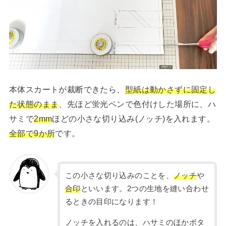
本体スカートが裁断できたら、
型紙は動かさずに固定し
た状態のまま
、先ほど蛍光ペンで色付けした場所に、ハ
サミで
2mm
ほどの小さな切り込み(ノッチ)を入れます。
全部で9か所
です。
この小さな切り込みのことを、
ノッチ
や
合印
といいます。2つの生地を縫い合わせ
るときの目印になります！
ノッチを入れるのは、ハサミのほかボタ