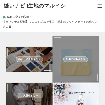
縫いナビ |生地のマルイシ
HOME
全ての記事
【オリジナル型紙】ウエストゴムで簡単！基本のタックスカートの作り方｜
大人服
綿ポリ総合カタログ
生地の組み合わせ
人気型紙まとめ