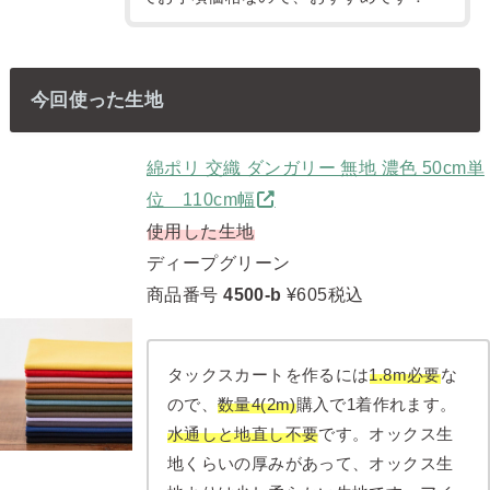
今回使った生地
綿ポリ 交織 ダンガリー 無地 濃色 50cm単
位 110cm幅
使用した生地
ディープグリーン
商品番号
4500-b
¥605税込
タックスカートを作るには
1.8m必要
な
ので、
数量4(2m)
購入で1着作れます。
水通しと地直し不要
です。オックス生
地くらいの厚みがあって、オックス生