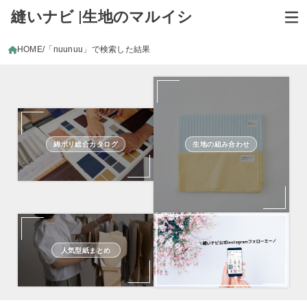
縫いナビ |生地のマルイシ
HOME
「nuunuu」で検索した結果
綿ポリ総合カタログ
生地の組み合わせ
人気型紙まとめ