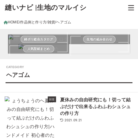
縫いナビ |生地のマルイシ
HOME
作品例と作り方
雑貨
ヘアゴム
綿ポリ総合カタログ
生地の組み合わせ
人気型紙まとめ
ヘアゴム
夏休みの自由研究にも！切って結
雑貨
ぶだけで出来るふわふわシュシュ
の作り方
2021.09.21