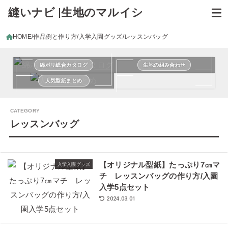
縫いナビ |生地のマルイシ
HOME
作品例と作り方
入学入園グッズ
レッスンバッグ
綿ポリ総合カタログ
生地の組み合わせ
人気型紙まとめ
レッスンバッグ
【オリジナル型紙】たっぷり7㎝マ
入学入園グッズ
チ レッスンバッグの作り方/入園
入学5点セット
2024.03.01