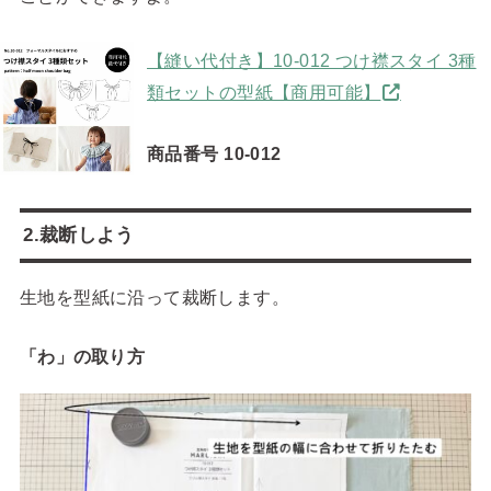
【縫い代付き】10-012 つけ襟スタイ 3種
類セットの型紙【商用可能】
商品番号 10-012
2.裁断しよう
生地を型紙に沿って裁断します。
「わ」の取り方