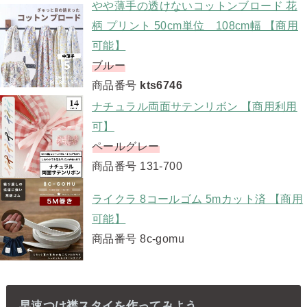
やや薄手の透けないコットンブロード 花
柄 プリント 50cm単位 108cm幅 【商用
可能】
ブルー
商品番号
kts6746
ナチュラル両面サテンリボン 【商用利用
可】
ペールグレー
商品番号 131-700
ライクラ 8コールゴム 5mカット済 【商用
可能】
商品番号 8c-gomu
早速つけ襟スタイを作ってみよう