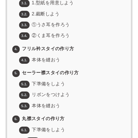
1.型紙を用意しよう
3.1.
2.裁断しよう
3.2.
①うさ耳を作ろう
3.3.
②くま耳を作ろう
3.4.
フリル衿スタイの作り方
4.
本体を縫おう
4.1.
セーラー襟スタイの作り方
5.
下準備をしよう
5.1.
リボンをつけよう
5.2.
本体を縫おう
5.3.
丸襟スタイの作り方
6.
下準備をしよう
6.1.