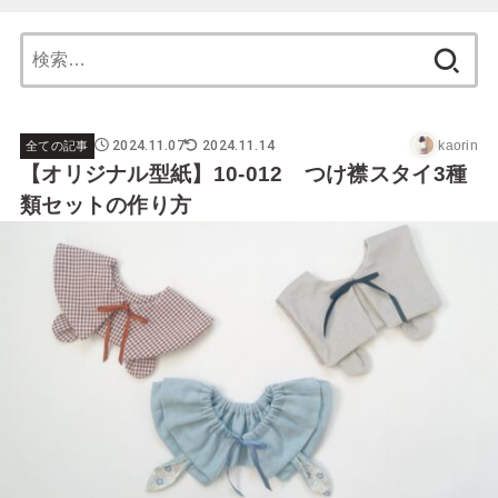
検
索:
2024.11.07
2024.11.14
kaorin
全ての記事
【オリジナル型紙】10-012 つけ襟スタイ3種
類セットの作り方