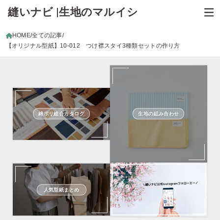
縫いナビ |生地のマルイシ
HOME
全ての記事
【オリジナル型紙】10-012 つけ襟スタイ3種類セットの作り方
綿ポリ総合カタログ
生地の組み合わせ
人気型紙まとめ