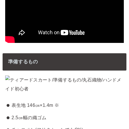
準備するもの
表生地 146㎝×1.4m ※
2.5㎝幅の織ゴム