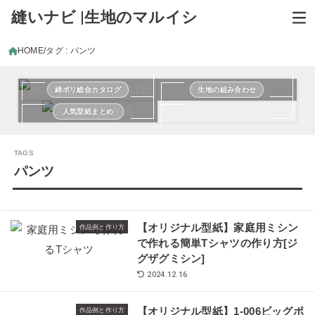
縫いナビ |生地のマルイシ
HOME
タグ : パンツ
綿ポリ総合カタログ
生地の組み合わせ
人気型紙まとめ
パンツ
【オリジナル型紙】家庭用ミシン
作品例と作り方
で作れる簡単Tシャツの作り方[ジ
グザグミシン]
2024.12.16
【オリジナル型紙】1-006ビッグポ
作品例と作り方