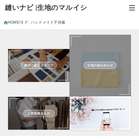
縫いナビ |生地のマルイシ
HOME
タグ : ハンドメイド子供服
綿ポリ総合カタログ
生地の組み合わせ
人気型紙まとめ