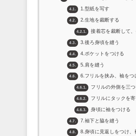
1.型紙を写す
4.1.
2.生地を裁断する
4.2.
接着芯を裁断して、
4.2.1.
3.後ろ身頃を縫う
4.3.
4.ポケットをつける
4.4.
5.肩を縫う
4.5.
6.フリルを挟み、袖をつ
4.6.
フリルの外側を三つ
4.6.1.
フリルにタックを寄
4.6.2.
身頃に袖をつける
4.6.3.
7.袖下と脇を縫う
4.7.
8.身頃に見返しをつけ、
4.8.