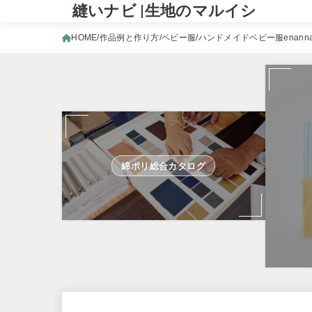
縫いナビ |生地のマルイシ
HOME
作品例と作り方
ベビー服
ハンドメイドベビー服enan
綿ポリ総合カタログ