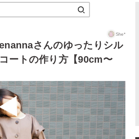
検
索:
She*
nannaさんのゆったりシル
コートの作り方【90cm〜