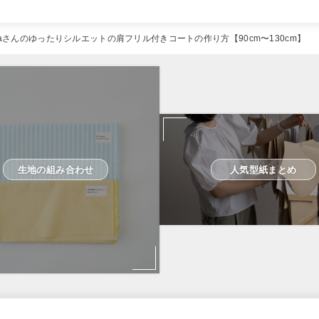
naさんのゆったりシルエットの肩フリル付きコートの作り方【90cm〜130cm】
生地の組み合わせ
人気型紙まとめ