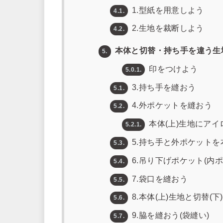
1.型紙を用意しよう
4.1.
2.生地を裁断しよう
4.2.
本体と切替・持ち手を違う生
5.
印をつけよう
5.0.1.
3.持ち手を縫おう
5.1.
4.外ポケットを縫おう
5.2.
本体(上)生地にア
5.2.1.
5.持ち手と外ポケットを
5.3.
6.吊り下げポケット(内
5.4.
7.袋口を縫おう
5.5.
8.本体(上)生地と切替(
5.6.
9.脇を縫おう(袋縫い)
5.7.