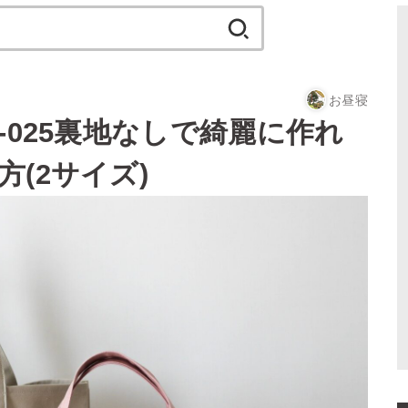
検
索:
お昼寝
-025裏地なしで綺麗に作れ
(2サイズ)