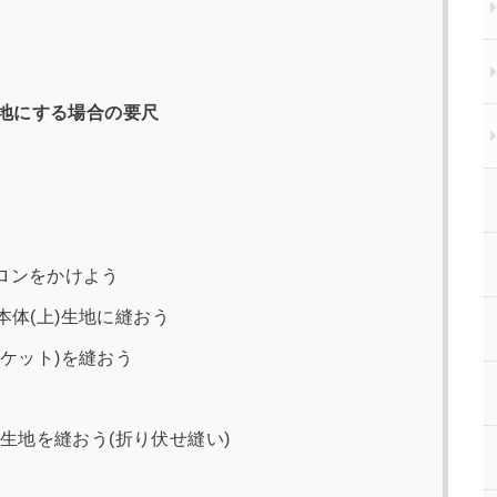
地にする場合の要尺
イロンをかけよう
本体(上)生地に縫おう
ポケット)を縫おう
下)生地を縫おう(折り伏せ縫い)