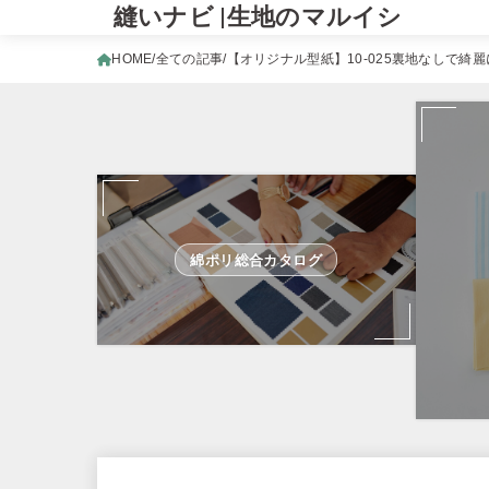
縫いナビ |生地のマルイシ
HOME
全ての記事
【オリジナル型紙】10-025裏地なしで綺
綿ポリ総合カタログ