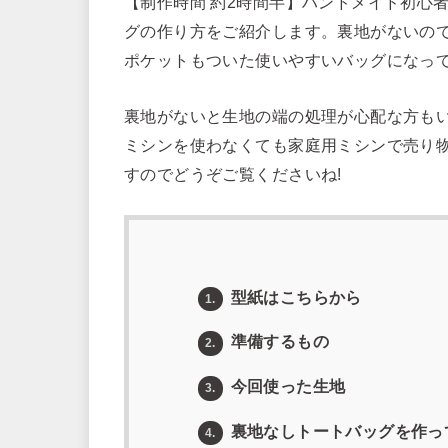
【制作時間 約2時間半】ハンドメイド初心
グの作り方をご紹介します。裏地がないの
ポケットもついた使いやすいバッグになって
裏地がないと生地の端の処理が心配な方も
ミシンを使わなくても家庭用ミシンで売り
すのでどうぞご覧くださいね!
型紙はこちらから
1.
準備するもの
2.
今回使った生地
3.
裏地なしトートバッグを作っ
4.