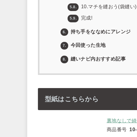
10.マチを縫おう(袋縫い)
5.8.
完成!
5.9.
持ち手をななめにアレンジ
6.
今回使った生地
7.
縫いナビ内おすすめ記事
8.
型紙はこちらから
裏地なしで綺
商品番号
10