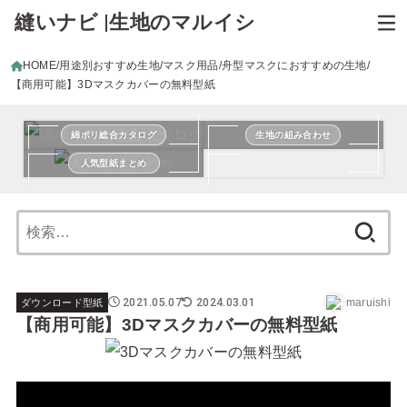
縫いナビ |生地のマルイシ
HOME
用途別おすすめ生地
マスク用品
舟型マスクにおすすめの生地
【商用可能】3Dマスクカバーの無料型紙
綿ポリ総合カタログ
生地の組み合わせ
人気型紙まとめ
検
索:
2021.05.07
2024.03.01
maruishi
ダウンロード型紙
【商用可能】3Dマスクカバーの無料型紙