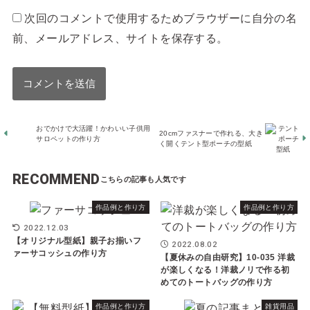
次回のコメントで使用するためブラウザーに自分の名
前、メールアドレス、サイトを保存する。
おでかけで大活躍！かわいい子供用
20cmファスナーで作れる、大き
サロペットの作り方
く開くテント型ポーチの型紙
RECOMMEND
作品例と作り方
作品例と作り方
2022.12.03
【オリジナル型紙】親子お揃いフ
2022.08.02
ァーサコッシュの作り方
【夏休みの自由研究】10-035 洋裁
が楽しくなる！洋裁ノリで作る初
めてのトートバッグの作り方
作品例と作り方
雑貨用品