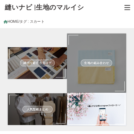
縫いナビ |生地のマルイシ
HOME
タグ : スカート
綿ポリ総合カタログ
生地の組み合わせ
人気型紙まとめ