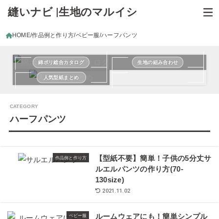
縫いナビ |生地のマルイシ
HOME
作品例と作り方
ベビー服
ハーフパンツ
綿ポリ総合カタログ
生地の組み合わせ
人気型紙まとめ
ハーフパンツ
【型紙不要】簡単！子供の5分丈サ
作品例と作り方
ルエルパンツの作り方(70-
130size)
2021.11.02
ルームウェアにも！簡単シンプル
ベビー服