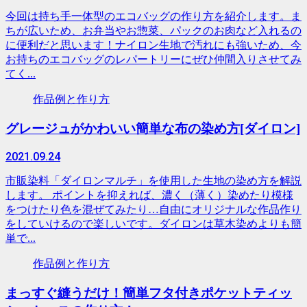
今回は持ち手一体型のエコバッグの作り方を紹介します。ま
ちが広いため、お弁当やお惣菜、パックのお肉など入れるの
に便利だと思います！ナイロン生地で汚れにも強いため、今
お持ちのエコバッグのレパートリーにぜひ仲間入りさせてみ
てく...
作品例と作り方
グレージュがかわいい簡単な布の染め方[ダイロン]
2021.09.24
市販染料「ダイロンマルチ」を使用した生地の染め方を解説
します。 ポイントを抑えれば、濃く（薄く）染めたり模様
をつけたり色を混ぜてみたり…自由にオリジナルな作品作り
をしていけるので楽しいです。ダイロンは草木染めよりも簡
単で...
作品例と作り方
まっすぐ縫うだけ！簡単フタ付きポケットティッ