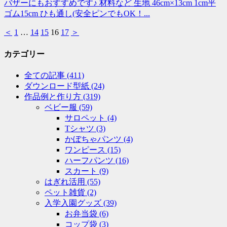
バザーにもおすすめです♪ 材料など 生地 46cm×13cm 1cm平
ゴム15cm ひも通し(安全ピンでもOK！...
＜
1
…
14
15
16
17
＞
カテゴリー
全ての記事
(411)
ダウンロード型紙
(24)
作品例と作り方
(319)
ベビー服
(59)
サロペット
(4)
Tシャツ
(3)
かぼちゃパンツ
(4)
ワンピース
(15)
ハーフパンツ
(16)
スカート
(9)
はぎれ活用
(55)
ペット雑貨
(2)
入学入園グッズ
(39)
お弁当袋
(6)
コップ袋
(3)