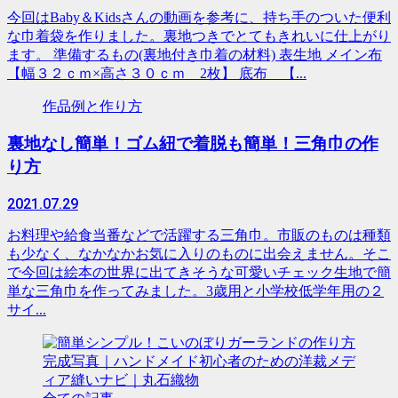
今回はBaby＆Kidsさんの動画を参考に、持ち手のついた便利
な巾着袋を作りました。裏地つきでとてもきれいに仕上がり
ます。 準備するもの(裏地付き巾着の材料) 表生地 メイン布
【幅３２ｃｍ×高さ３０ｃｍ 2枚】 底布 【...
作品例と作り方
裏地なし簡単！ゴム紐で着脱も簡単！三角巾の作
り方
2021.07.29
お料理や給食当番などで活躍する三角巾。市販のものは種類
も少なく、なかなかお気に入りのものに出会えません。そこ
で今回は絵本の世界に出てきそうな可愛いチェック生地で簡
単な三角巾を作ってみました。3歳用と小学校低学年用の２
サイ...