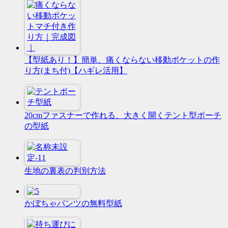
【型紙あり！】簡単、痛くならない移動ポケットの作
り方(まち付)【ハギレ活用】
20cmファスナーで作れる、大きく開くテント型ポーチ
の型紙
生地の裏表の判別方法
かぼちゃパンツの無料型紙