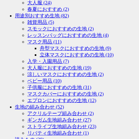
大人服
(24)
春夏におすすめ
(2)
用途別おすすめ生地
(82)
雑貨用品
(5)
スモックにおすすめの生地
(2)
レッスンバッグにおすすめの生地
(4)
マスク用品
(11)
舟型マスクにおすすめの生地
(9)
立体マスクにおすすめの生地
(10)
入学・入園用品
(7)
大人服におすすめの生地
(19)
涼しいマスクにおすすめの生地
(2)
ベビー用品
(10)
子供服におすすめの生地
(31)
マスクカバーにおすすめの生地
(2)
エプロンにおすすめの生地
(12)
生地の組み合わせ
(52)
アクリルテープ組み合わせ
(2)
ギンガム生地組み合わせ
(27)
ストライプ生地組み合わせ
(23)
リバティ生地組み合わせ
(1)