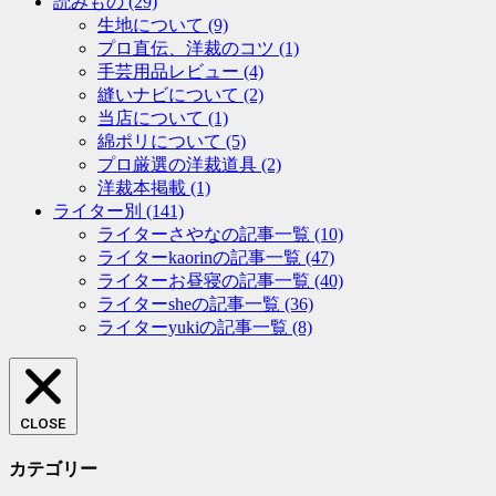
読みもの
(29)
生地について
(9)
プロ直伝、洋裁のコツ
(1)
手芸用品レビュー
(4)
縫いナビについて
(2)
当店について
(1)
綿ポリについて
(5)
プロ厳選の洋裁道具
(2)
洋裁本掲載
(1)
ライター別
(141)
ライターさやなの記事一覧
(10)
ライターkaorinの記事一覧
(47)
ライターお昼寝の記事一覧
(40)
ライターsheの記事一覧
(36)
ライターyukiの記事一覧
(8)
CLOSE
カテゴリー