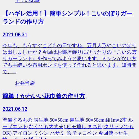
全ての記事
【ハギレ活用！】簡単シンプル！こいのぼりガー
ランドの作り方
2021.08.31
今年も、もうすぐこどもの日ですね。五月人形やこいのぼり
は出しましたか？今回はお部屋飾りにぴったりの『こいのぼ
りガーランド』を作ってみようと思います。ミシンがない方
でも手縫いや布用ボンドを使って作れると思います。短時間
で、...
お弁当袋
簡単！かわいい花巾着の作り方
2021.06.12
準備するもの 表生地 50×50cm 裏生地 50×50cm 紐1m×2本 ル
ープエンド(なくても大丈夫) ヒモ通し まち針(クリップでも
OK) アイロン ミシン ハサミ 糸 チャコペン 今回使った生