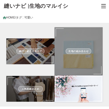
縫いナビ |生地のマルイシ
HOME
タグ : 可愛い
綿ポリ総合カタログ
生地の組み合わせ
人気型紙まとめ