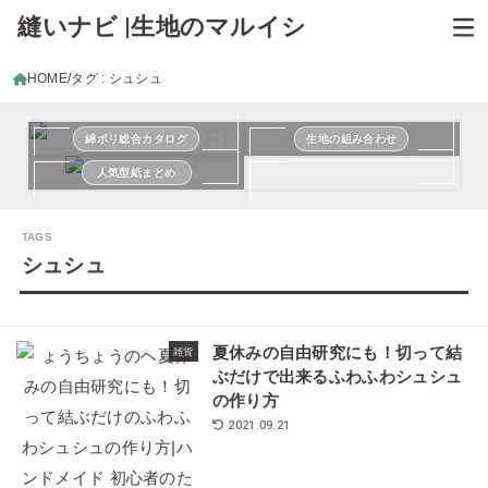
縫いナビ |生地のマルイシ
HOME
タグ : シュシュ
綿ポリ総合カタログ
生地の組み合わせ
人気型紙まとめ
シュシュ
夏休みの自由研究にも！切って結
雑貨
ぶだけで出来るふわふわシュシュ
の作り方
2021.09.21