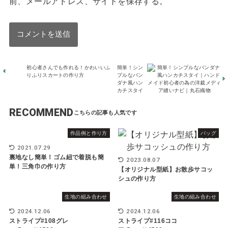
前、メールアドレス、サイトを保存する。
初心者さんでも作れる！かわいいふ
簡単！シン
りふりスカートの作り方
プルなバン
ダナ風ハン
カチスタイ
RECOMMEND
作品例と作り方
バッグ
2021.07.29
裏地なし簡単！ゴム紐で着脱も簡
2023.08.07
単！三角巾の作り方
【オリジナル型紙】お散歩サコッ
シュの作り方
生地の組み合わせ
生地の組み合わせ
2024.12.06
2024.12.06
ストライプ#108グレ
ストライプ#116ココ