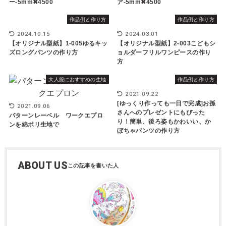
ー-5mm✖︎4500
ア-5mm✖︎4500
作品例と作り方
作品例と作り方
2024.10.15
2024.03.01
【オリジナル型紙】1-005ゆるキッ
【オリジナル型紙】2-003こどもシ
ズロングパンツの作り方
ョルダーフリルワンピースの作り
方
大人服におすすめの生地
作品例と作り方
2021.09.22
[ゆっくり作っても一日で完成]お孫
2021.09.06
さんへのプレゼントにもぴった
パターンレーベル ワークエプロ
り！簡単、後ろ姿もかわいい、か
ンを綿ポリ生地で
ぼちゃパンツの作り方
ABOUT US