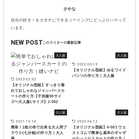
さやな
自分の好き！をカタチにできるソーイングにどっぷりハマって
います。
NEW POST
大人服
大人服
2022.03.13
【オリジナル型紙】ゆるワイド
パンツの作り方｜大人服
2023.02.02
【オリジナル型紙】すっきり着
れておしゃれなジャンパースカ
ートの作り方【子供服90サイ
ズ〜大人服Lサイズ】2-002
大人服
大人服
2021.10.14
2023.06.12
簡単！1枚の布で出来る大人用ブ
【オリジナル型紙】4-001 ウエ
ラウス(七分袖)の作り方｜大人
ストゴムで簡単な基本のギャザ
服
ーたっぷりスカートの作り方｜