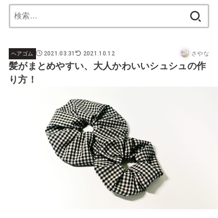
検
索:
2021.03.31
2021.10.12
さやな
ヘアゴム
髪がまとめやすい、大人かわいいシュシュの作
り方！