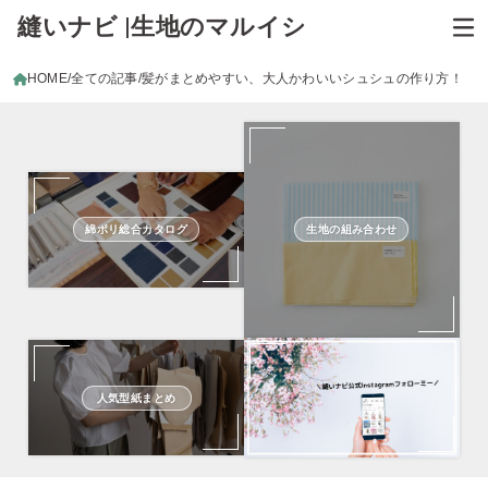
縫いナビ |生地のマルイシ
HOME
全ての記事
髪がまとめやすい、大人かわいいシュシュの作り方！
綿ポリ総合カタログ
生地の組み合わせ
人気型紙まとめ