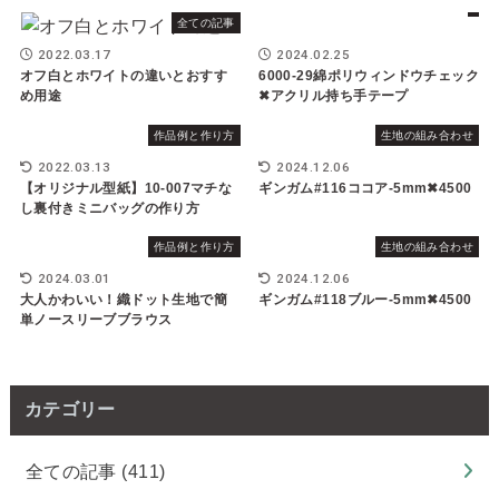
全ての記事
2022.03.17
2024.02.25
オフ白とホワイトの違いとおすす
6000-29綿ポリウィンドウチェック
め用途
✖︎アクリル持ち手テープ
作品例と作り方
生地の組み合わせ
2022.03.13
2024.12.06
【オリジナル型紙】10-007マチな
ギンガム#116ココア-5mm✖︎4500
し裏付きミニバッグの作り方
作品例と作り方
生地の組み合わせ
2024.03.01
2024.12.06
大人かわいい！織ドット生地で簡
ギンガム#118ブルー-5mm✖︎4500
単ノースリーブブラウス
カテゴリー
全ての記事
(411)