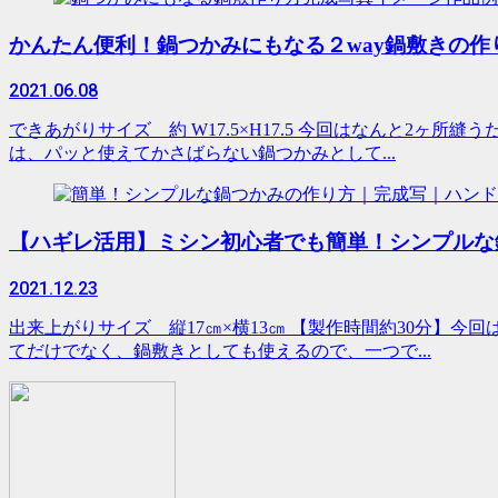
かんたん便利！鍋つかみにもなる２way鍋敷きの作
2021.06.08
できあがりサイズ 約 W17.5×H17.5 今回はなんと
は、パッと使えてかさばらない鍋つかみとして...
【ハギレ活用】ミシン初心者でも簡単！シンプルな
2021.12.23
出来上がりサイズ 縦17㎝×横13㎝ 【製作時間約30分
てだけでなく、鍋敷きとしても使えるので、一つで...