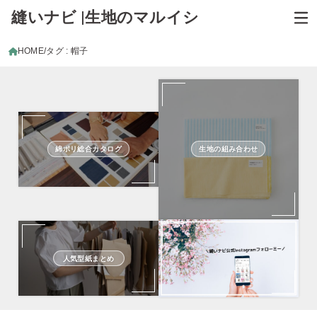
縫いナビ |生地のマルイシ
HOME
タグ : 帽子
綿ポリ総合カタログ
生地の組み合わせ
人気型紙まとめ