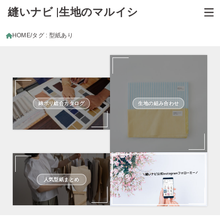
縫いナビ |生地のマルイシ
HOME
タグ : 型紙あり
綿ポリ総合カタログ
生地の組み合わせ
人気型紙まとめ