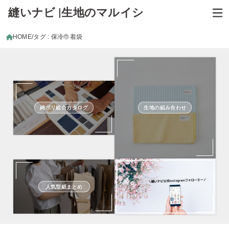
縫いナビ |生地のマルイシ
HOME
タグ : 保冷巾着袋
綿ポリ総合カタログ
生地の組み合わせ
人気型紙まとめ