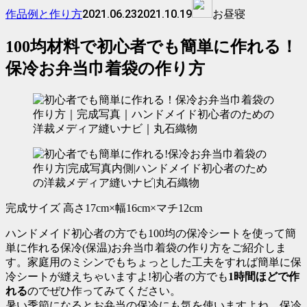
2021.06.23
2021.10.19
作品例と作り方
お昼寝
100均材料で初心者でも簡単に作れる！
保冷お弁当巾着袋の作り方
完成サイズ 高さ17cm×幅16cm×マチ12cm
ハンドメイド初心者の方でも100均の保冷シートを使って簡
単に作れる保冷(保温)お弁当巾着袋の作り方をご紹介しま
す。家庭用のミシンでもちょっとした工夫をすれば簡単に保
冷シートが縫えちゃいますよ!初心者の方でも
1時間ほどで作
れる
のでぜひ作ってみてください。
暑い季節になるとお弁当の保冷にも気を使いますよね。保冷