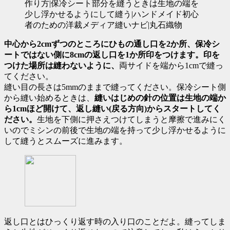
中心から2cmずつのところにひもの通し口を2か所、保冷シ
ートではない側に8cmの返し口を1か所印をつけます。
印を
つけた場所は縫わないように、
両サイドを端から1cmで縫っ
てください。
縫い目の長さは5mmのままで縫ってください。保冷シート側
から縫い始めるときは、
縫いはじめの針の位置は生地の端か
ら1cmほど開けて、返し縫い(戻る方向)からスタートしてく
ださい。
生地を下側に押さえつけてしまうと摩擦で進みにく
いので
ミシンの前後で生地の端を持って少し浮かせるように
して縫うとスムーズに進みます。
返し口とはひっくり返す時の入り口のことだよ。縫ってしま