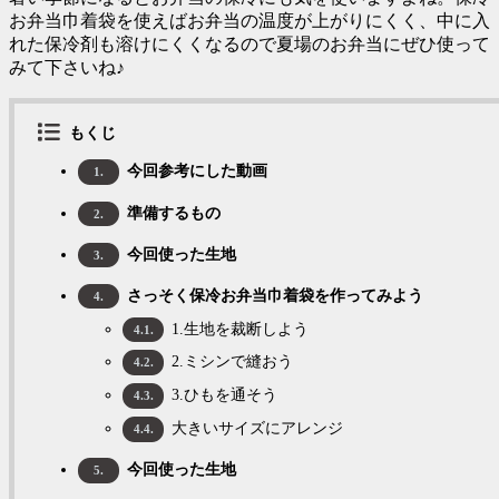
お弁当巾着袋を使えばお弁当の温度が上がりにくく、中に入
れた保冷剤も溶けにくくなるので夏場のお弁当にぜひ使って
みて下さいね♪
もくじ
今回参考にした動画
1.
準備するもの
2.
今回使った生地
3.
さっそく保冷お弁当巾着袋を作ってみよう
4.
1.生地を裁断しよう
4.1.
2.ミシンで縫おう
4.2.
3.ひもを通そう
4.3.
大きいサイズにアレンジ
4.4.
今回使った生地
5.