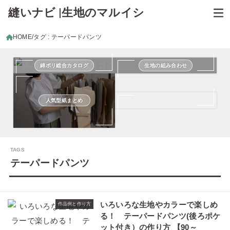
縫いナビ |生地のマルイシ
HOME
タグ : テーパードパンツ
綿ポリ総合カタログ
生地の組み合わせ
人気型紙まとめ
テーパードパンツ
いろいろな生地やカラーで楽しめ
作品例と作り方
る！ テーパードパンツ(後ろポケ
ット付き）の作り方 【90～