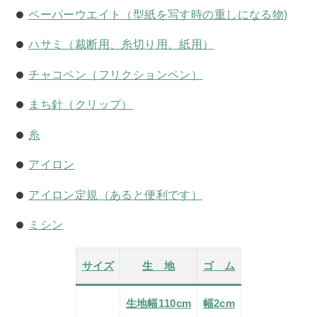
ペーパーウエイト（型紙を写す時の重しになる物)
ハサミ（裁断用、糸切り用、紙用）
チャコペン（フリクションペン）
まち針（クリップ）
糸
アイロン
アイロン定規（あると便利です）
ミシン
サイズ
生 地
ゴ ム
生地幅110cm
幅2cm