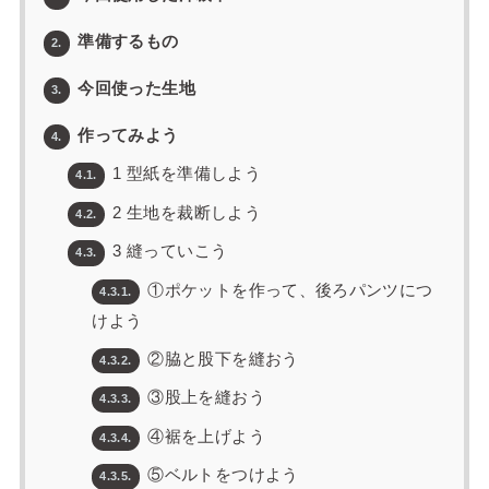
準備するもの
2.
今回使った生地
3.
作ってみよう
4.
1 型紙を準備しよう
4.1.
2 生地を裁断しよう
4.2.
3 縫っていこう
4.3.
①ポケットを作って、後ろパンツにつ
4.3.1.
けよう
②脇と股下を縫おう
4.3.2.
③股上を縫おう
4.3.3.
④裾を上げよう
4.3.4.
⑤ベルトをつけよう
4.3.5.