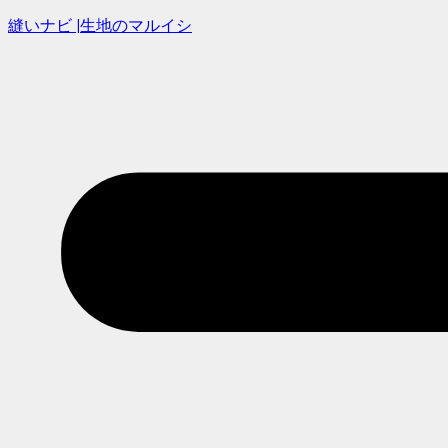
縫いナビ |生地のマルイシ