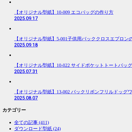
【オリジナル型紙】10-009 エコバッグの作り方
2025.09.17
【オリジナル型紙】5-001子供用バッククロスエプロン
2025.09.18
【オリジナル型紙】10-022 サイドポケットトートバッ
2025.07.31
【オリジナル型紙】13-002 バックリボンフリルドッ
2025.08.07
カテゴリー
全ての記事
(411)
ダウンロード型紙
(24)