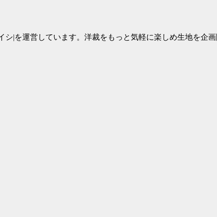
イシ|を運営しています。洋裁をもっと気軽に楽しめ生地を企