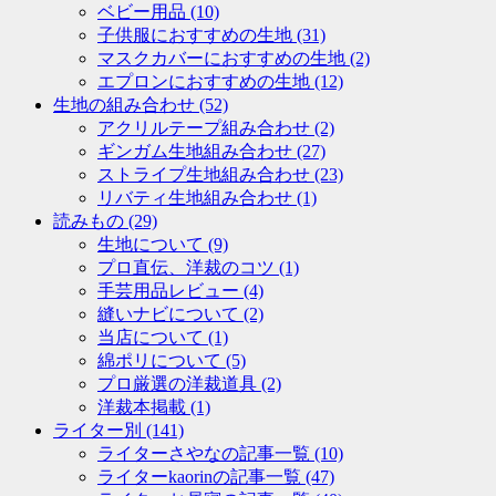
ベビー用品
(10)
子供服におすすめの生地
(31)
マスクカバーにおすすめの生地
(2)
エプロンにおすすめの生地
(12)
生地の組み合わせ
(52)
アクリルテープ組み合わせ
(2)
ギンガム生地組み合わせ
(27)
ストライプ生地組み合わせ
(23)
リバティ生地組み合わせ
(1)
読みもの
(29)
生地について
(9)
プロ直伝、洋裁のコツ
(1)
手芸用品レビュー
(4)
縫いナビについて
(2)
当店について
(1)
綿ポリについて
(5)
プロ厳選の洋裁道具
(2)
洋裁本掲載
(1)
ライター別
(141)
ライターさやなの記事一覧
(10)
ライターkaorinの記事一覧
(47)