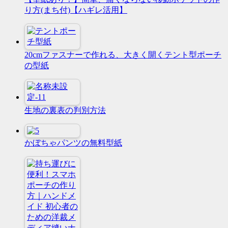
り方(まち付)【ハギレ活用】
20cmファスナーで作れる、大きく開くテント型ポーチ
の型紙
生地の裏表の判別方法
かぼちゃパンツの無料型紙