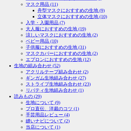
マスク用品
(11)
舟型マスクにおすすめの生地
(9)
立体マスクにおすすめの生地
(10)
入学・入園用品
(7)
大人服におすすめの生地
(19)
涼しいマスクにおすすめの生地
(2)
ベビー用品
(10)
子供服におすすめの生地
(31)
マスクカバーにおすすめの生地
(2)
エプロンにおすすめの生地
(12)
生地の組み合わせ
(52)
アクリルテープ組み合わせ
(2)
ギンガム生地組み合わせ
(27)
ストライプ生地組み合わせ
(23)
リバティ生地組み合わせ
(1)
読みもの
(29)
生地について
(9)
プロ直伝、洋裁のコツ
(1)
手芸用品レビュー
(4)
縫いナビについて
(2)
当店について
(1)