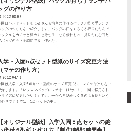
【オリジナル型紙】バックル持ち手ランチバ
ッグの作り方
2022.08.02
今回はハンドメイド初心者さんも簡単に作れるバックル持ち手ランチ
バッグの作り方をご紹介します。バッグの口をくるくる折りたたんで
バックルをカチッと留めると持ち手になる優れもの！折りたたむ回数
でバッグの高さを調節でき、使わない...
入学・入園5点セット型紙のサイズ変更方法
（マチの作り方）
2022.04.12
今回は入学・入園5点セット型紙のサイズ変更方法、マチの付け方をご
紹介します。「レッスンバッグにマチをつけたい！」「園で指定され
たサイズに変更したい！」でも、一から型紙をつくるのは面倒という
方必見です！では、5点セットの中...
【オリジナル型紙】入学入園５点セットの縫
い代付き型紙と作り方【制作時間3時間半】