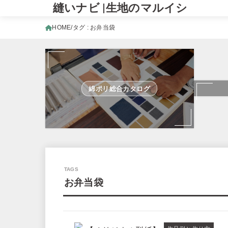
縫いナビ |生地のマルイシ
HOME
タグ : お弁当袋
綿ポリ総合カタログ
お弁当袋