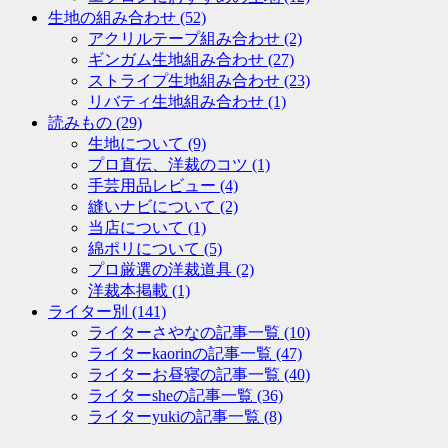
生地の組み合わせ
(52)
アクリルテープ組み合わせ
(2)
ギンガム生地組み合わせ
(27)
ストライプ生地組み合わせ
(23)
リバティ生地組み合わせ
(1)
読みもの
(29)
生地について
(9)
プロ直伝、洋裁のコツ
(1)
手芸用品レビュー
(4)
縫いナビについて
(2)
当店について
(1)
綿ポリについて
(5)
プロ厳選の洋裁道具
(2)
洋裁本掲載
(1)
ライター別
(141)
ライターさやなの記事一覧
(10)
ライターkaorinの記事一覧
(47)
ライターお昼寝の記事一覧
(40)
ライターsheの記事一覧
(36)
ライターyukiの記事一覧
(8)