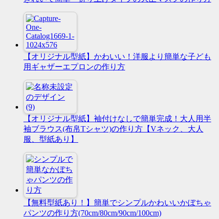
【オリジナル型紙】かわいい！洋服より簡単な子ども
用ギャザーエプロンの作り方
【オリジナル型紙】袖付けなしで簡単完成！大人用半
袖ブラウス(布帛Tシャツ)の作り方【Vネック、大人
服、型紙あり】
【無料型紙あり！】簡単でシンプルかわいいかぼちゃ
パンツの作り方(70cm/80cm/90cm/100cm)