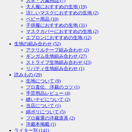
入学・入園用品
(7)
大人服におすすめの生地
(19)
涼しいマスクにおすすめの生地
(2)
ベビー用品
(10)
子供服におすすめの生地
(31)
マスクカバーにおすすめの生地
(2)
エプロンにおすすめの生地
(12)
生地の組み合わせ
(52)
アクリルテープ組み合わせ
(2)
ギンガム生地組み合わせ
(27)
ストライプ生地組み合わせ
(23)
リバティ生地組み合わせ
(1)
読みもの
(29)
生地について
(9)
プロ直伝、洋裁のコツ
(1)
手芸用品レビュー
(4)
縫いナビについて
(2)
当店について
(1)
綿ポリについて
(5)
プロ厳選の洋裁道具
(2)
洋裁本掲載
(1)
ライター別
(141)