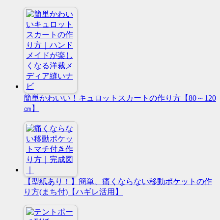
簡単かわいい！キュロットスカートの作り方【80～120
㎝】
【型紙あり！】簡単、痛くならない移動ポケットの作
り方(まち付)【ハギレ活用】