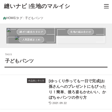
縫いナビ |生地のマルイシ
HOME
タグ : 子どもパンツ
綿ポリ総合カタログ
生地の組み合わせ
人気型紙まとめ
子どもパンツ
[ゆっくり作っても一日で完成]お
作品例と作り方
孫さんへのプレゼントにもぴった
り！簡単、後ろ姿もかわいい、か
ぼちゃパンツの作り方
2021.09.22