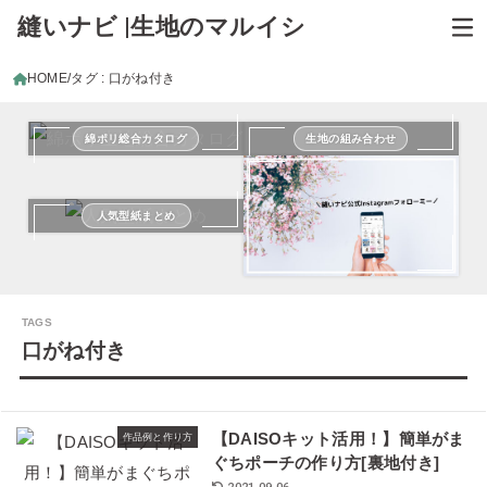
縫いナビ |生地のマルイシ
HOME
タグ : 口がね付き
綿ポリ総合カタログ
生地の組み合わせ
人気型紙まとめ
口がね付き
【DAISOキット活用！】簡単がま
作品例と作り方
ぐちポーチの作り方[裏地付き]