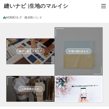
縫いナビ |生地のマルイシ
HOME
タグ : 保冷剤バンド
綿ポリ総合カタログ
生地の組み合わせ
人気型紙まとめ