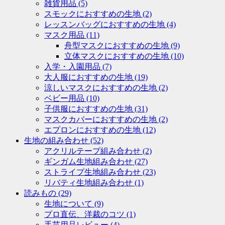
雑貨用品
(5)
スモックにおすすめの生地
(2)
レッスンバッグにおすすめの生地
(4)
マスク用品
(11)
舟型マスクにおすすめの生地
(9)
立体マスクにおすすめの生地
(10)
入学・入園用品
(7)
大人服におすすめの生地
(19)
涼しいマスクにおすすめの生地
(2)
ベビー用品
(10)
子供服におすすめの生地
(31)
マスクカバーにおすすめの生地
(2)
エプロンにおすすめの生地
(12)
生地の組み合わせ
(52)
アクリルテープ組み合わせ
(2)
ギンガム生地組み合わせ
(27)
ストライプ生地組み合わせ
(23)
リバティ生地組み合わせ
(1)
読みもの
(29)
生地について
(9)
プロ直伝、洋裁のコツ
(1)
手芸用品レビュー
(4)