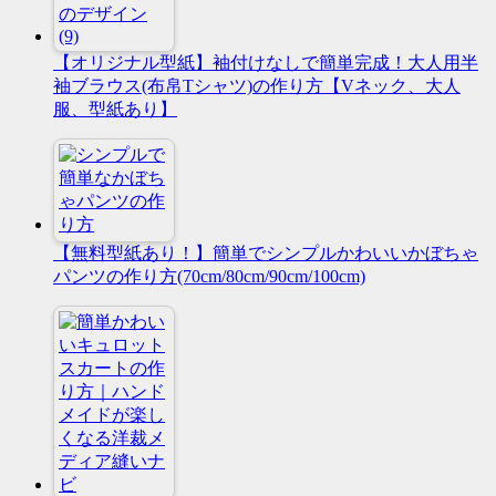
【オリジナル型紙】袖付けなしで簡単完成！大人用半
袖ブラウス(布帛Tシャツ)の作り方【Vネック、大人
服、型紙あり】
【無料型紙あり！】簡単でシンプルかわいいかぼちゃ
パンツの作り方(70cm/80cm/90cm/100cm)