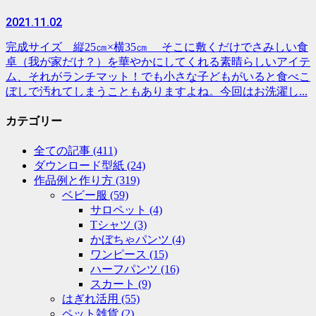
2021.11.02
完成サイズ 縦25㎝×横35㎝ そこに敷くだけでさみしい食
卓（我が家だけ？）を華やかにしてくれる素晴らしいアイテ
ム、それがランチマット！でも小さな子どもがいると食べこ
ぼしで汚れてしまうこともありますよね。今回はお洗濯し...
カテゴリー
全ての記事
(411)
ダウンロード型紙
(24)
作品例と作り方
(319)
ベビー服
(59)
サロペット
(4)
Tシャツ
(3)
かぼちゃパンツ
(4)
ワンピース
(15)
ハーフパンツ
(16)
スカート
(9)
はぎれ活用
(55)
ペット雑貨
(2)