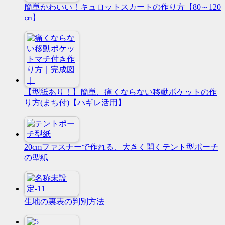
簡単かわいい！キュロットスカートの作り方【80～120
㎝】
【型紙あり！】簡単、痛くならない移動ポケットの作
り方(まち付)【ハギレ活用】
20cmファスナーで作れる、大きく開くテント型ポーチ
の型紙
生地の裏表の判別方法