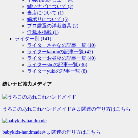
縫いナビについて
(2)
当店について
(1)
綿ポリについて
(5)
プロ厳選の洋裁道具
(2)
洋裁本掲載
(1)
ライター別
(141)
ライターさやなの記事一覧
(10)
ライターkaorinの記事一覧
(47)
ライターお昼寝の記事一覧
(40)
ライターsheの記事一覧
(36)
ライターyukiの記事一覧
(8)
縫いナビ協力メディア
うろこのあれこれハンドメイドさま関連の作り方はこちら
babykids-handmadeさま関連の作り方はこちら