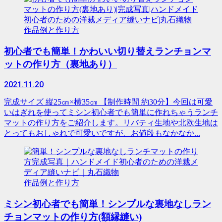
作品例と作り方
初心者でも簡単！かわいい切り替えランチョンマ
ットの作り方（裏地あり）
2021.11.20
完成サイズ 縦25㎝×横35㎝ 【制作時間 約30分】今回は可愛
いはぎれを使ってミシン初心者でも簡単に作れちゃうランチ
マットの作り方をご紹介します。リバティ生地や北欧生地は
とってもおしゃれで可愛いですが、お値段もなかなか...
作品例と作り方
ミシン初心者でも簡単！シンプルな裏地なしラン
チョンマットの作り方(額縁縫い)