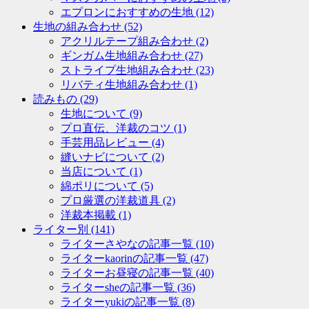
エプロンにおすすめの生地
(12)
生地の組み合わせ
(52)
アクリルテープ組み合わせ
(2)
ギンガム生地組み合わせ
(27)
ストライプ生地組み合わせ
(23)
リバティ生地組み合わせ
(1)
読みもの
(29)
生地について
(9)
プロ直伝、洋裁のコツ
(1)
手芸用品レビュー
(4)
縫いナビについて
(2)
当店について
(1)
綿ポリについて
(5)
プロ厳選の洋裁道具
(2)
洋裁本掲載
(1)
ライター別
(141)
ライターさやなの記事一覧
(10)
ライターkaorinの記事一覧
(47)
ライターお昼寝の記事一覧
(40)
ライターsheの記事一覧
(36)
ライターyukiの記事一覧
(8)