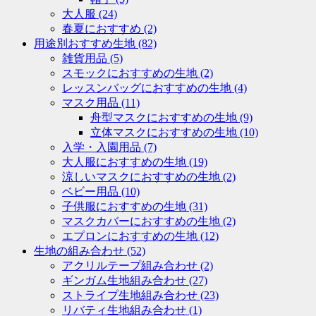
大人服
(24)
春夏におすすめ
(2)
用途別おすすめ生地
(82)
雑貨用品
(5)
スモックにおすすめの生地
(2)
レッスンバッグにおすすめの生地
(4)
マスク用品
(11)
舟型マスクにおすすめの生地
(9)
立体マスクにおすすめの生地
(10)
入学・入園用品
(7)
大人服におすすめの生地
(19)
涼しいマスクにおすすめの生地
(2)
ベビー用品
(10)
子供服におすすめの生地
(31)
マスクカバーにおすすめの生地
(2)
エプロンにおすすめの生地
(12)
生地の組み合わせ
(52)
アクリルテープ組み合わせ
(2)
ギンガム生地組み合わせ
(27)
ストライプ生地組み合わせ
(23)
リバティ生地組み合わせ
(1)