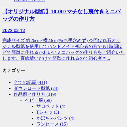
【オリジナル型紙】10-007マチなし裏付きミニバ
ッグの作り方
2022.03.13
完成サイズ 縦26cm×横23cm(持ち手含めず) 今回は丸石オリ
ジナル型紙を使用してハンドメイド初心者の方でも1時間ほ
どで簡単に作れるかわいいミニバッグの作り方をご紹介いた
します。直線縫いだけで簡単に作れるので初心者さ...
カテゴリー
全ての記事
(411)
ダウンロード型紙
(24)
作品例と作り方
(319)
ベビー服
(59)
サロペット
(4)
Tシャツ
(3)
かぼちゃパンツ
(4)
ワンピース
(15)