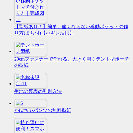
【型紙あり！】簡単、痛くならない移動ポケットの作
り方(まち付)【ハギレ活用】
20cmファスナーで作れる、大きく開くテント型ポーチ
の型紙
生地の裏表の判別方法
かぼちゃパンツの無料型紙