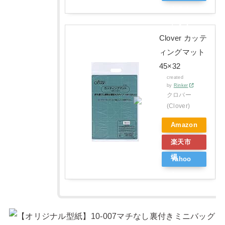
ショッ
ピング
Clover カッテ
ィングマット
45×32
created
by
Rinker
クロバー
(Clover)
Amazon
楽天市
場
Yahoo
ショッ
ピング