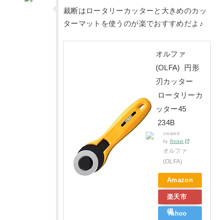
裁断はロータリーカッターと大きめのカッ
ターマットを使うのが楽でおすすめだよ♪
オルファ
(OLFA) 円形
刃カッター
ロータリーカ
ッター45
234B
created
by
Rinker
オルファ
(OLFA)
Amazon
楽天市
場
Yahoo