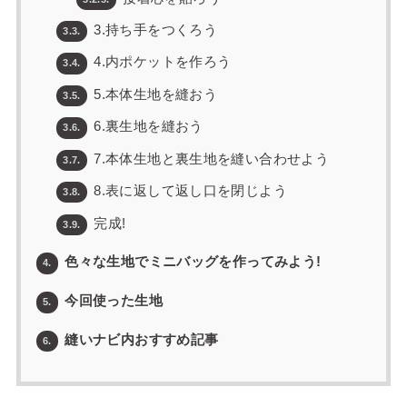
3.持ち手をつくろう
3.3.
4.内ポケットを作ろう
3.4.
5.本体生地を縫おう
3.5.
6.裏生地を縫おう
3.6.
7.本体生地と裏生地を縫い合わせよう
3.7.
8.表に返して返し口を閉じよう
3.8.
完成!
3.9.
色々な生地でミニバッグを作ってみよう!
4.
今回使った生地
5.
縫いナビ内おすすめ記事
6.