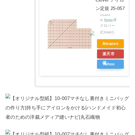
ン定規 25-057
created
by
Rinker
クロバー
(Clover)
Amazon
楽天市
場
Yahoo
ショッ
ピング