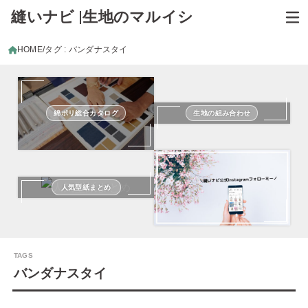
縫いナビ |生地のマルイシ
HOME
タグ : バンダナスタイ
綿ポリ総合カタログ
生地の組み合わせ
人気型紙まとめ
バンダナスタイ