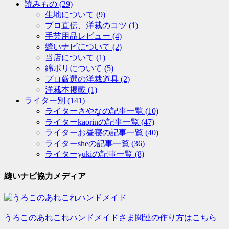
読みもの
(29)
生地について
(9)
プロ直伝、洋裁のコツ
(1)
手芸用品レビュー
(4)
縫いナビについて
(2)
当店について
(1)
綿ポリについて
(5)
プロ厳選の洋裁道具
(2)
洋裁本掲載
(1)
ライター別
(141)
ライターさやなの記事一覧
(10)
ライターkaorinの記事一覧
(47)
ライターお昼寝の記事一覧
(40)
ライターsheの記事一覧
(36)
ライターyukiの記事一覧
(8)
縫いナビ協力メディア
うろこのあれこれハンドメイドさま関連の作り方はこちら