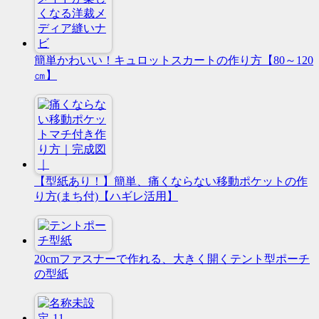
簡単かわいい！キュロットスカートの作り方【80～120
㎝】
【型紙あり！】簡単、痛くならない移動ポケットの作
り方(まち付)【ハギレ活用】
20cmファスナーで作れる、大きく開くテント型ポーチ
の型紙