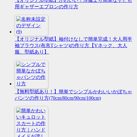
【オリジナル型紙】かわいい！洋服より簡単な子ども
用ギャザーエプロンの作り方
【オリジナル型紙】袖付けなしで簡単完成！大人用半
袖ブラウス(布帛Tシャツ)の作り方【Vネック、大人
服、型紙あり】
【無料型紙あり！】簡単でシンプルかわいいかぼちゃ
パンツの作り方(70cm/80cm/90cm/100cm)