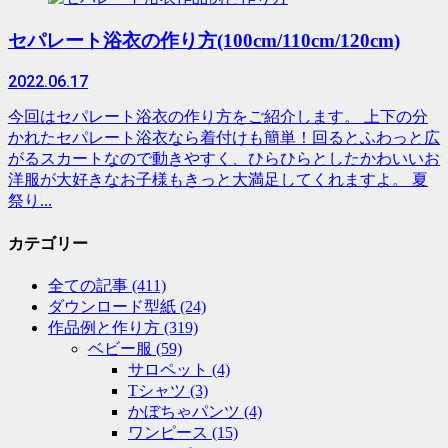
セパレート浴衣の作り方(100cm/110cm/120cm)
2022.06.17
今回はセパレート浴衣の作り方をご紹介します。 上下の分
かれたセパレート浴衣なら着付けも簡単！回るとふわっと広
がるスカートなので動きやすく、ひらひらとしたかわいいお
洋服が大好きなお子様もきっと大満足してくれますよ。 夏
祭り...
カテゴリー
全ての記事
(411)
ダウンロード型紙
(24)
作品例と作り方
(319)
ベビー服
(59)
サロペット
(4)
Tシャツ
(3)
かぼちゃパンツ
(4)
ワンピース
(15)