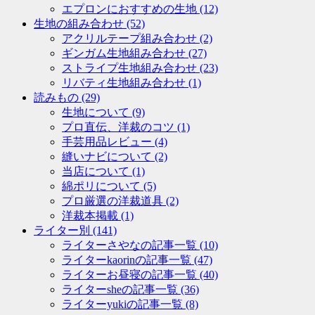
エプロンにおすすめの生地
(12)
生地の組み合わせ
(52)
アクリルテープ組み合わせ
(2)
ギンガム生地組み合わせ
(27)
ストライプ生地組み合わせ
(23)
リバティ生地組み合わせ
(1)
読みもの
(29)
生地について
(9)
プロ直伝、洋裁のコツ
(1)
手芸用品レビュー
(4)
縫いナビについて
(2)
当店について
(1)
綿ポリについて
(5)
プロ厳選の洋裁道具
(2)
洋裁本掲載
(1)
ライター別
(141)
ライターさやなの記事一覧
(10)
ライターkaorinの記事一覧
(47)
ライターお昼寝の記事一覧
(40)
ライターsheの記事一覧
(36)
ライターyukiの記事一覧
(8)