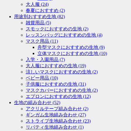
大人服
(24)
春夏におすすめ
(2)
用途別おすすめ生地
(82)
雑貨用品
(5)
スモックにおすすめの生地
(2)
レッスンバッグにおすすめの生地
(4)
マスク用品
(11)
舟型マスクにおすすめの生地
(9)
立体マスクにおすすめの生地
(10)
入学・入園用品
(7)
大人服におすすめの生地
(19)
涼しいマスクにおすすめの生地
(2)
ベビー用品
(10)
子供服におすすめの生地
(31)
マスクカバーにおすすめの生地
(2)
エプロンにおすすめの生地
(12)
生地の組み合わせ
(52)
アクリルテープ組み合わせ
(2)
ギンガム生地組み合わせ
(27)
ストライプ生地組み合わせ
(23)
リバティ生地組み合わせ
(1)