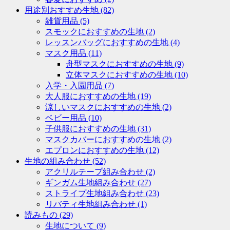
用途別おすすめ生地
(82)
雑貨用品
(5)
スモックにおすすめの生地
(2)
レッスンバッグにおすすめの生地
(4)
マスク用品
(11)
舟型マスクにおすすめの生地
(9)
立体マスクにおすすめの生地
(10)
入学・入園用品
(7)
大人服におすすめの生地
(19)
涼しいマスクにおすすめの生地
(2)
ベビー用品
(10)
子供服におすすめの生地
(31)
マスクカバーにおすすめの生地
(2)
エプロンにおすすめの生地
(12)
生地の組み合わせ
(52)
アクリルテープ組み合わせ
(2)
ギンガム生地組み合わせ
(27)
ストライプ生地組み合わせ
(23)
リバティ生地組み合わせ
(1)
読みもの
(29)
生地について
(9)