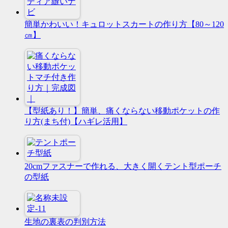
簡単かわいい！キュロットスカートの作り方【80～120
㎝】
【型紙あり！】簡単、痛くならない移動ポケットの作
り方(まち付)【ハギレ活用】
20cmファスナーで作れる、大きく開くテント型ポーチ
の型紙
生地の裏表の判別方法