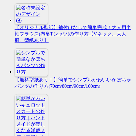
【オリジナル型紙】袖付けなしで簡単完成！大人用半
袖ブラウス(布帛Tシャツ)の作り方【Vネック、大人
服、型紙あり】
【無料型紙あり！】簡単でシンプルかわいいかぼちゃ
パンツの作り方(70cm/80cm/90cm/100cm)