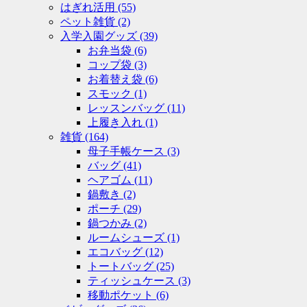
はぎれ活用
(55)
ペット雑貨
(2)
入学入園グッズ
(39)
お弁当袋
(6)
コップ袋
(3)
お着替え袋
(6)
スモック
(1)
レッスンバッグ
(11)
上履き入れ
(1)
雑貨
(164)
母子手帳ケース
(3)
バッグ
(41)
ヘアゴム
(11)
鍋敷き
(2)
ポーチ
(29)
鍋つかみ
(2)
ルームシューズ
(1)
エコバッグ
(12)
トートバッグ
(25)
ティッシュケース
(3)
移動ポケット
(6)