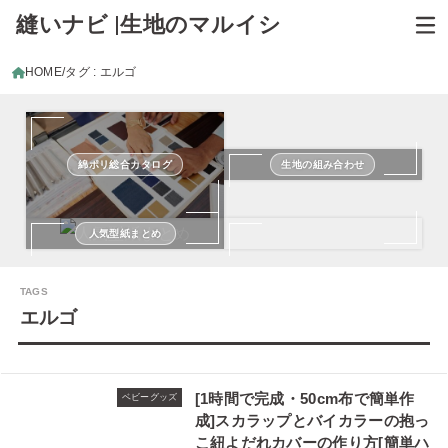
縫いナビ |生地のマルイシ
HOME
タグ : エルゴ
綿ポリ総合カタログ
生地の組み合わせ
人気型紙まとめ
エルゴ
[1時間で完成・50cm布で簡単作
ベビーグッズ
成]スカラップとバイカラーの抱っ
こ紐よだれカバーの作り方[簡単ハ