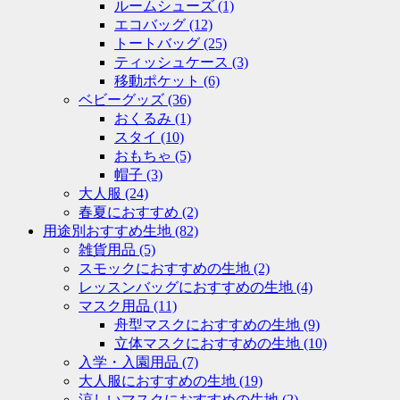
ルームシューズ
(1)
エコバッグ
(12)
トートバッグ
(25)
ティッシュケース
(3)
移動ポケット
(6)
ベビーグッズ
(36)
おくるみ
(1)
スタイ
(10)
おもちゃ
(5)
帽子
(3)
大人服
(24)
春夏におすすめ
(2)
用途別おすすめ生地
(82)
雑貨用品
(5)
スモックにおすすめの生地
(2)
レッスンバッグにおすすめの生地
(4)
マスク用品
(11)
舟型マスクにおすすめの生地
(9)
立体マスクにおすすめの生地
(10)
入学・入園用品
(7)
大人服におすすめの生地
(19)
涼しいマスクにおすすめの生地
(2)