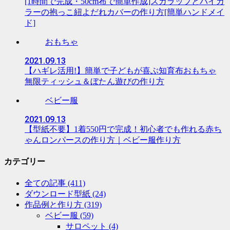
[1時間で完成・50cm布で簡単作成]スカラップとバイカ
ラーの抱っこ紐よだれカバーの作り方[簡単ハンドメイ
ド]
おもちゃ
2021.09.13
【ハギレ活用!】簡単で子どもが喜ぶ知育布おもちゃ
無限ティッシュ＆ぼたん遊びの作り方
ベビー服
2021.09.13
【型紙不要】1着550円で完成！初心者でも作れる赤ち
ゃんロンパースの作り方｜ベビー服作り方
カテゴリー
全ての記事
(411)
ダウンロード型紙
(24)
作品例と作り方
(319)
ベビー服
(59)
サロペット
(4)