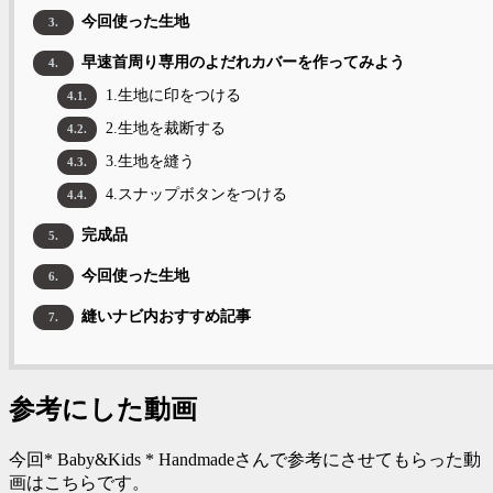
今回使った生地
3.
早速首周り専用のよだれカバーを作ってみよう
4.
1.生地に印をつける
4.1.
2.生地を裁断する
4.2.
3.生地を縫う
4.3.
4.スナップボタンをつける
4.4.
完成品
5.
今回使った生地
6.
縫いナビ内おすすめ記事
7.
参考にした動画
今回* Baby&Kids * Handmadeさんで参考にさせてもらった動
画はこちらです。