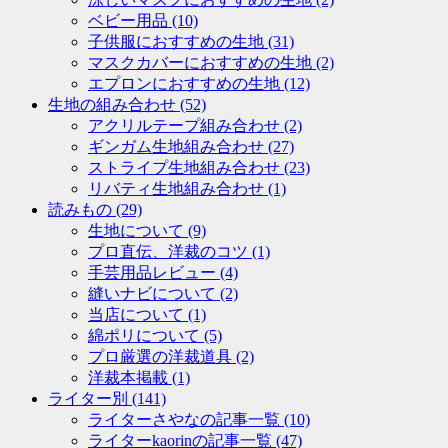
ベビー用品
(10)
子供服におすすめの生地
(31)
マスクカバーにおすすめの生地
(2)
エプロンにおすすめの生地
(12)
生地の組み合わせ
(52)
アクリルテープ組み合わせ
(2)
ギンガム生地組み合わせ
(27)
ストライプ生地組み合わせ
(23)
リバティ生地組み合わせ
(1)
読みもの
(29)
生地について
(9)
プロ直伝、洋裁のコツ
(1)
手芸用品レビュー
(4)
縫いナビについて
(2)
当店について
(1)
綿ポリについて
(5)
プロ厳選の洋裁道具
(2)
洋裁本掲載
(1)
ライター別
(141)
ライターさやなの記事一覧
(10)
ライターkaorinの記事一覧
(47)