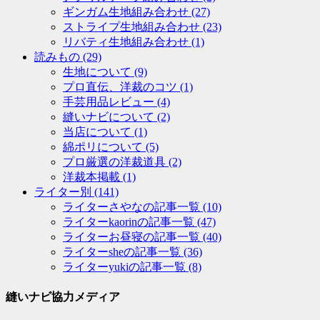
ギンガム生地組み合わせ
(27)
ストライプ生地組み合わせ
(23)
リバティ生地組み合わせ
(1)
読みもの
(29)
生地について
(9)
プロ直伝、洋裁のコツ
(1)
手芸用品レビュー
(4)
縫いナビについて
(2)
当店について
(1)
綿ポリについて
(5)
プロ厳選の洋裁道具
(2)
洋裁本掲載
(1)
ライター別
(141)
ライターさやなの記事一覧
(10)
ライターkaorinの記事一覧
(47)
ライターお昼寝の記事一覧
(40)
ライターsheの記事一覧
(36)
ライターyukiの記事一覧
(8)
縫いナビ協力メディア