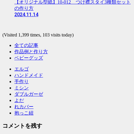
【オリジナル型紙】10-012 つけ襟スタイ3種類セット
の作り方
2024.11.14
(Visited 1,399 times, 103 visits today)
全ての記事
作品例と作り方
ベビーグッズ
エルゴ
ハンドメイド
手作り
ミシン
ダブルガーゼ
よだ
れカバー
抱っこ紐
コメントを残す