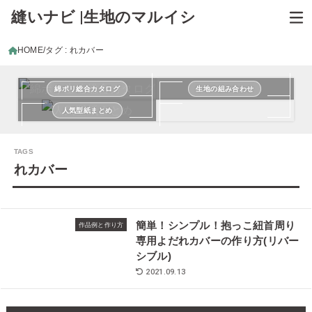
縫いナビ |生地のマルイシ
HOME
タグ : れカバー
綿ポリ総合カタログ
生地の組み合わせ
人気型紙まとめ
れカバー
簡単！シンプル！抱っこ紐首周り
作品例と作り方
専用よだれカバーの作り方(リバー
シブル)
2021.09.13