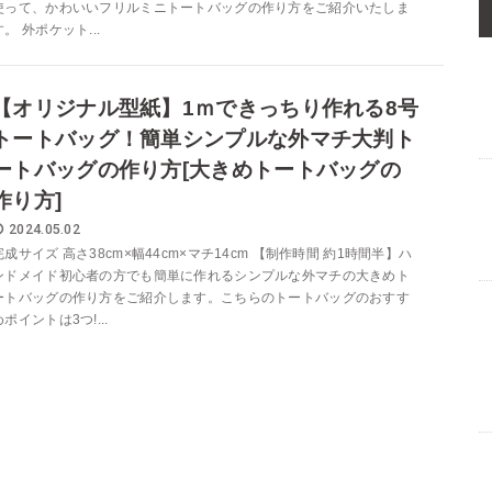
使って、かわいいフリルミニトートバッグの作り方をご紹介いたしま
す。 外ポケット...
【オリジナル型紙】1ｍできっちり作れる8号
トートバッグ！簡単シンプルな外マチ大判ト
ートバッグの作り方[大きめトートバッグの
作り方]
2024.05.02
完成サイズ 高さ38cm×幅44cm×マチ14cm 【制作時間 約1時間半】ハ
ンドメイド初心者の方でも簡単に作れるシンプルな外マチの大きめト
ートバッグの作り方をご紹介します。こちらのトートバッグのおすす
めポイントは3つ!...