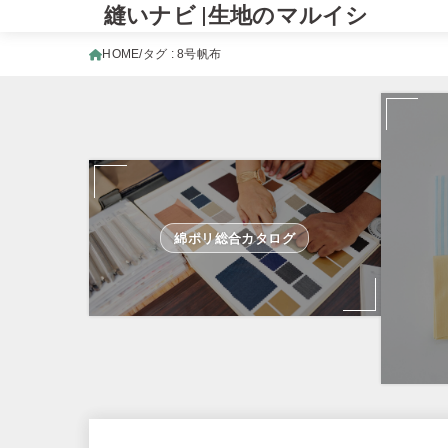
縫いナビ |生地のマルイシ
HOME
タグ : 8号帆布
綿ポリ総合カタログ