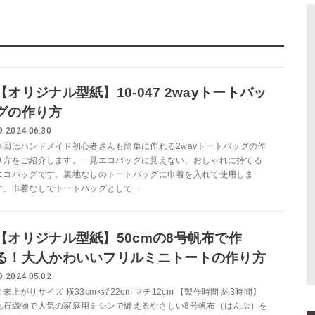
【オリジナル型紙】10-047 2wayトートバッ
グの作り方
2024.06.30
今回はハンドメイド初心者さんも簡単に作れる2wayトートバッグの作
り方をご紹介します。一見エコバッグに見えない、おしゃれに持てる
エコバッグです。裏地なしのトートバッグに巾着を入れて使用しま
す。巾着なしでトートバッグとして...
【オリジナル型紙】50cmの8号帆布で作
る！大人かわいいフリルミニトートの作り方
2024.05.02
出来上がりサイズ 横33cm×縦22cm マチ12cm 【製作時間 約3時間】
丸石織物で人気の家庭用ミシンで縫えるやさしい8号帆布（はんぷ）を