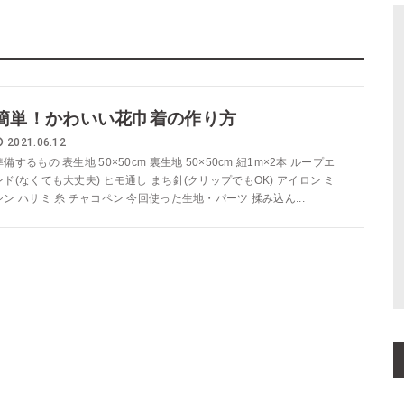
簡単！かわいい花巾着の作り方
2021.06.12
準備するもの 表生地 50×50cm 裏生地 50×50cm 紐1m×2本 ループエ
ンド(なくても大丈夫) ヒモ通し まち針(クリップでもOK) アイロン ミ
シン ハサミ 糸 チャコペン 今回使った生地・パーツ 揉み込ん...