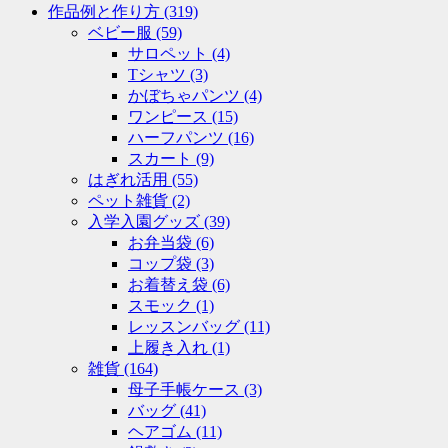
作品例と作り方
(319)
ベビー服
(59)
サロペット
(4)
Tシャツ
(3)
かぼちゃパンツ
(4)
ワンピース
(15)
ハーフパンツ
(16)
スカート
(9)
はぎれ活用
(55)
ペット雑貨
(2)
入学入園グッズ
(39)
お弁当袋
(6)
コップ袋
(3)
お着替え袋
(6)
スモック
(1)
レッスンバッグ
(11)
上履き入れ
(1)
雑貨
(164)
母子手帳ケース
(3)
バッグ
(41)
ヘアゴム
(11)