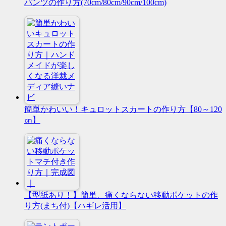
パンツの作り方(70cm/80cm/90cm/100cm)
簡単かわいい！キュロットスカートの作り方【80～120
㎝】
【型紙あり！】簡単、痛くならない移動ポケットの作
り方(まち付)【ハギレ活用】