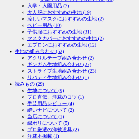
入学・入園用品
(7)
大人服におすすめの生地
(19)
涼しいマスクにおすすめの生地
(2)
ベビー用品
(10)
子供服におすすめの生地
(31)
マスクカバーにおすすめの生地
(2)
エプロンにおすすめの生地
(12)
生地の組み合わせ
(52)
アクリルテープ組み合わせ
(2)
ギンガム生地組み合わせ
(27)
ストライプ生地組み合わせ
(23)
リバティ生地組み合わせ
(1)
読みもの
(29)
生地について
(9)
プロ直伝、洋裁のコツ
(1)
手芸用品レビュー
(4)
縫いナビについて
(2)
当店について
(1)
綿ポリについて
(5)
プロ厳選の洋裁道具
(2)
洋裁本掲載
(1)