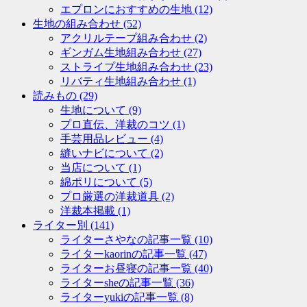
エプロンにおすすめの生地
(12)
生地の組み合わせ
(52)
アクリルテープ組み合わせ
(2)
ギンガム生地組み合わせ
(27)
ストライプ生地組み合わせ
(23)
リバティ生地組み合わせ
(1)
読みもの
(29)
生地について
(9)
プロ直伝、洋裁のコツ
(1)
手芸用品レビュー
(4)
縫いナビについて
(2)
当店について
(1)
綿ポリについて
(5)
プロ厳選の洋裁道具
(2)
洋裁本掲載
(1)
ライター別
(141)
ライターさやなの記事一覧
(10)
ライターkaorinの記事一覧
(47)
ライターお昼寝の記事一覧
(40)
ライターsheの記事一覧
(36)
ライターyukiの記事一覧
(8)