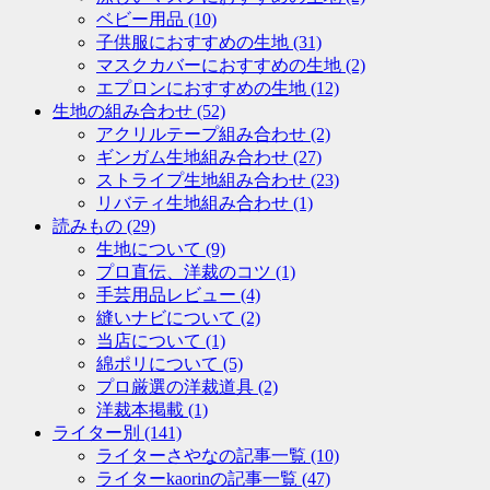
ベビー用品
(10)
子供服におすすめの生地
(31)
マスクカバーにおすすめの生地
(2)
エプロンにおすすめの生地
(12)
生地の組み合わせ
(52)
アクリルテープ組み合わせ
(2)
ギンガム生地組み合わせ
(27)
ストライプ生地組み合わせ
(23)
リバティ生地組み合わせ
(1)
読みもの
(29)
生地について
(9)
プロ直伝、洋裁のコツ
(1)
手芸用品レビュー
(4)
縫いナビについて
(2)
当店について
(1)
綿ポリについて
(5)
プロ厳選の洋裁道具
(2)
洋裁本掲載
(1)
ライター別
(141)
ライターさやなの記事一覧
(10)
ライターkaorinの記事一覧
(47)