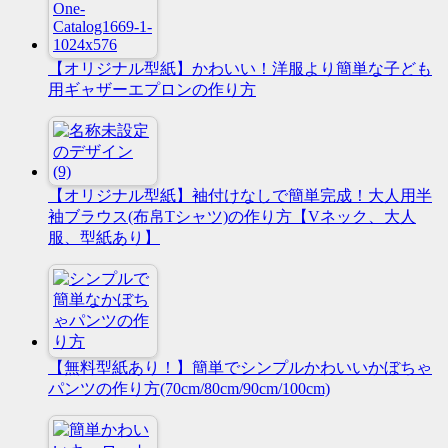
【オリジナル型紙】かわいい！洋服より簡単な子ども
用ギャザーエプロンの作り方
【オリジナル型紙】袖付けなしで簡単完成！大人用半
袖ブラウス(布帛Tシャツ)の作り方【Vネック、大人
服、型紙あり】
【無料型紙あり！】簡単でシンプルかわいいかぼちゃ
パンツの作り方(70cm/80cm/90cm/100cm)