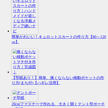
簡単かわいい！キュロットスカートの作り方【80～120
㎝】
【型紙あり！】簡単、痛くならない移動ポケットの作
り方(まち付)【ハギレ活用】
20cmファスナーで作れる、大きく開くテント型ポーチ