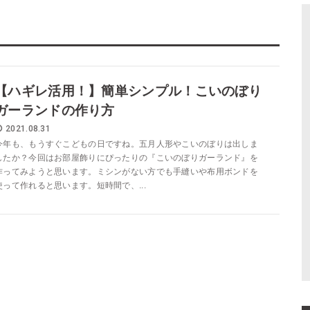
【ハギレ活用！】簡単シンプル！こいのぼり
ガーランドの作り方
2021.08.31
今年も、もうすぐこどもの日ですね。五月人形やこいのぼりは出しま
したか？今回はお部屋飾りにぴったりの『こいのぼりガーランド』を
作ってみようと思います。ミシンがない方でも手縫いや布用ボンドを
使って作れると思います。短時間で、...