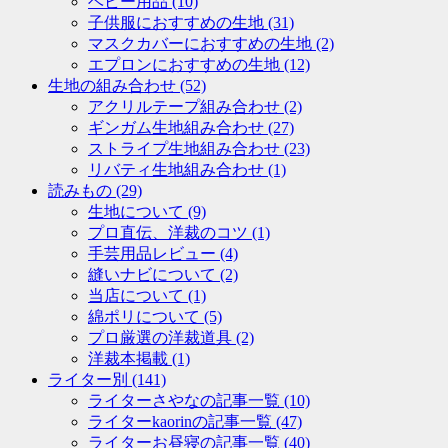
ベビー用品
(10)
子供服におすすめの生地
(31)
マスクカバーにおすすめの生地
(2)
エプロンにおすすめの生地
(12)
生地の組み合わせ
(52)
アクリルテープ組み合わせ
(2)
ギンガム生地組み合わせ
(27)
ストライプ生地組み合わせ
(23)
リバティ生地組み合わせ
(1)
読みもの
(29)
生地について
(9)
プロ直伝、洋裁のコツ
(1)
手芸用品レビュー
(4)
縫いナビについて
(2)
当店について
(1)
綿ポリについて
(5)
プロ厳選の洋裁道具
(2)
洋裁本掲載
(1)
ライター別
(141)
ライターさやなの記事一覧
(10)
ライターkaorinの記事一覧
(47)
ライターお昼寝の記事一覧
(40)