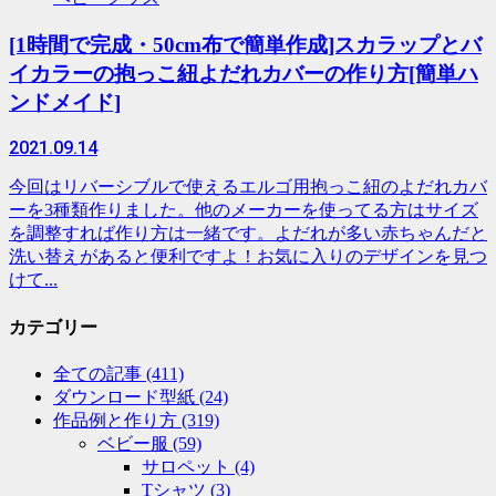
[1時間で完成・50cm布で簡単作成]スカラップとバ
イカラーの抱っこ紐よだれカバーの作り方[簡単ハ
ンドメイド]
2021.09.14
今回はリバーシブルで使えるエルゴ用抱っこ紐のよだれカバ
ーを3種類作りました。他のメーカーを使ってる方はサイズ
を調整すれば作り方は一緒です。よだれが多い赤ちゃんだと
洗い替えがあると便利ですよ！お気に入りのデザインを見つ
けて...
カテゴリー
全ての記事
(411)
ダウンロード型紙
(24)
作品例と作り方
(319)
ベビー服
(59)
サロペット
(4)
Tシャツ
(3)