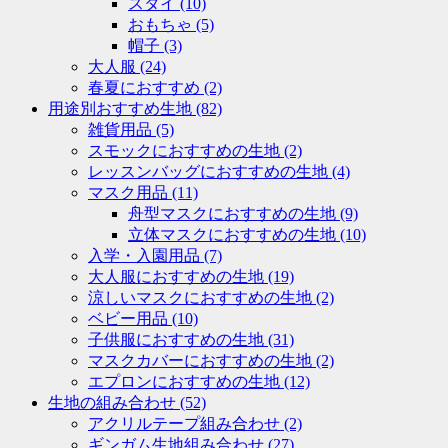
スタイ
(10)
おもちゃ
(5)
帽子
(3)
大人服
(24)
春夏におすすめ
(2)
用途別おすすめ生地
(82)
雑貨用品
(5)
スモックにおすすめの生地
(2)
レッスンバッグにおすすめの生地
(4)
マスク用品
(11)
舟型マスクにおすすめの生地
(9)
立体マスクにおすすめの生地
(10)
入学・入園用品
(7)
大人服におすすめの生地
(19)
涼しいマスクにおすすめの生地
(2)
ベビー用品
(10)
子供服におすすめの生地
(31)
マスクカバーにおすすめの生地
(2)
エプロンにおすすめの生地
(12)
生地の組み合わせ
(52)
アクリルテープ組み合わせ
(2)
ギンガム生地組み合わせ
(27)