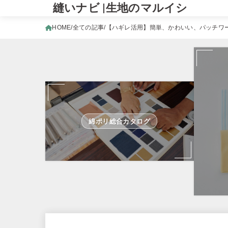
縫いナビ |生地のマルイシ
HOME
全ての記事
【ハギレ活用】簡単、かわいい、パッチワ
綿ポリ総合カタログ