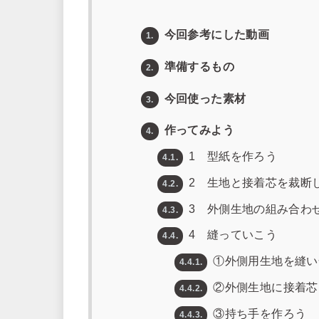
今回参考にした動画
1.
準備するもの
2.
今回使った素材
3.
作ってみよう
4.
1 型紙を作ろう
4.1.
2 生地と接着芯を裁断
4.2.
3 外側生地の組み合わ
4.3.
4 縫っていこう
4.4.
①外側用生地を縫い
4.4.1.
②外側生地に接着芯
4.4.2.
③持ち手を作ろう
4.4.3.