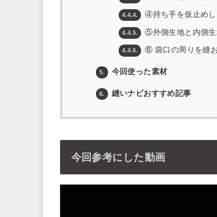
④持ち手を仮止めし
4.4.4.
⑤外側生地と内側生
4.4.5.
⑥ 袋口の周りを縫
4.4.6.
今回使った素材
5.
縫いナビおすすめ記事
6.
今回参考にした動画