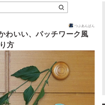
検
索:
つぶあんぱん
かわいい、パッチワーク風
り方