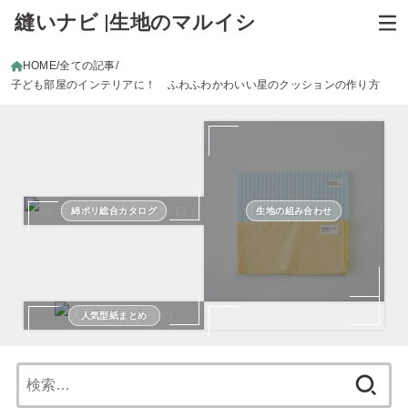
縫いナビ |生地のマルイシ
HOME
全ての記事
子ども部屋のインテリアに！ ふわふわかわいい星のクッションの作り方
綿ポリ総合カタログ
生地の組み合わせ
人気型紙まとめ
検
索: