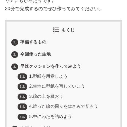
リアにもぴったりです。
30分で完成するのでぜひ作ってみてください。
もくじ
準備するもの
1.
今回使った生地
2.
早速クッションを作ってみよう
3.
1.型紙を用意しよう
3.1.
2.生地に型紙を写していこう
3.2.
3.線の上を縫おう
3.3.
4.縫った線の周りをはさみで切ろう
3.4.
5.中にわたを詰めよう
3.5.