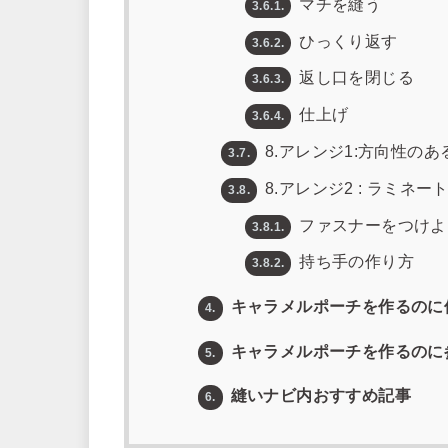
マチを縫う
3.6.1.
ひっくり返す
3.6.2.
返し口を閉じる
3.6.3.
仕上げ
3.6.4.
8.アレンジ1:方向性の
3.7.
8.アレンジ2 : ラミネ
3.8.
ファスナーをつけよ
3.8.1.
持ち手の作り方
3.8.2.
キャラメルポーチを作るのに
4.
キャラメルポーチを作るのに
5.
縫いナビ内おすすめ記事
6.