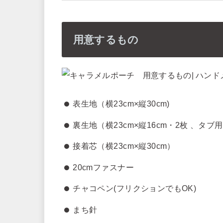
用意するもの
表生地（横23cm×縦30cm)
裏生地（横23cm×縦16cm・2枚 、タブ用
接着芯（横23cm×縦30cm）
20cmファスナー
チャコペン(フリクションでもOK)
まち針