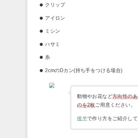
クリップ
アイロン
ミシン
ハサミ
糸
2cmのDカン(持ち手をつける場合)
動物やお花など
方向性のあ
のを2枚
ご用意ください。
後半
で作り方をご紹介して