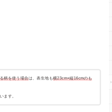
る柄を使う場合
は、表生地も
横23cm×縦16cmのも
います。